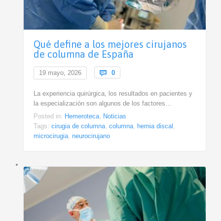
Qué define a los mejores cirujanos
de columna de España
Comments
19 mayo, 2026

0
La experiencia quirúrgica, los resultados en pacientes y
la especialización son algunos de los factores…
Posted in:
Hemeroteca
,
Noticias
Tags:
cirugia de columna
,
columna
,
hernia discal
,
microcirugia
,
neurocirujano