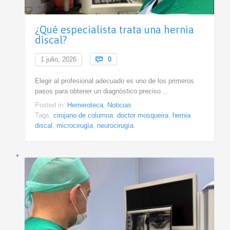
¿Qué especialista trata una hernia
discal?
Comments
1 julio, 2026

0
Elegir al profesional adecuado es uno de los primeros
pasos para obtener un diagnóstico preciso…
Posted in:
Hemeroteca
,
Noticias
Tags:
cirujano de columna
,
doctor mosqueira
,
hernia
discal
,
microcirugía
,
neurocirugía