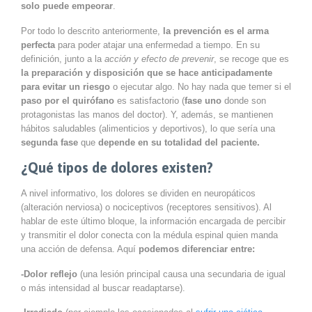
solo puede empeorar
.
Por todo lo descrito anteriormente,
la prevención es el arma
perfecta
para poder atajar una enfermedad a tiempo. En su
definición, junto a la
acción y efecto de prevenir
, se recoge que es
la preparación y disposición que se hace anticipadamente
para evitar un riesgo
o ejecutar algo. No hay nada que temer si el
paso por el quirófano
es satisfactorio (
fase uno
donde son
protagonistas las manos del doctor). Y, además, se mantienen
hábitos saludables (alimenticios y deportivos), lo que sería una
segunda fase
que
depende en su totalidad del paciente.
¿Qué tipos de dolores existen?
A nivel informativo, los dolores se dividen en neuropáticos
(alteración nerviosa) o nociceptivos (receptores sensitivos). Al
hablar de este último bloque, la información encargada de percibir
y transmitir el dolor conecta con la médula espinal quien manda
una acción de defensa. Aquí
podemos diferenciar entre:
-Dolor reflejo
(una lesión principal causa una secundaria de igual
o más intensidad al buscar readaptarse).