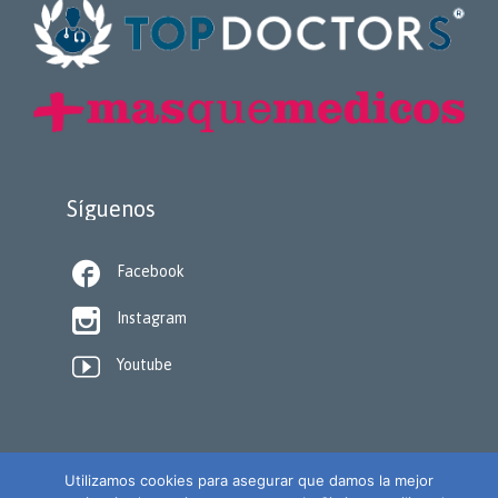
Síguenos

Facebook

Instagram

Youtube
Utilizamos cookies para asegurar que damos la mejor