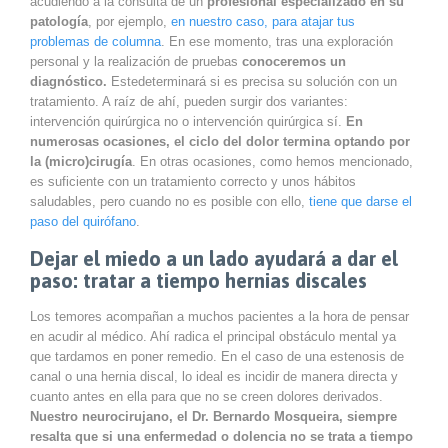
acudiendo a la consulta de un
profesional especializado en su
patología
, por ejemplo,
en nuestro caso, para atajar tus
problemas de columna
. En ese momento, tras una exploración
personal y la realización de pruebas
conoceremos un
diagnóstico.
Estedeterminará si es precisa su solución con un
tratamiento. A raíz de ahí, pueden surgir dos variantes:
intervención quirúrgica no o intervención quirúrgica sí.
En
numerosas ocasiones, el ciclo del dolor termina optando por
la (micro)cirugía
. En otras ocasiones, como hemos mencionado,
es suficiente con un tratamiento correcto y unos hábitos
saludables, pero cuando no es posible con ello,
tiene que darse el
paso del quirófano
.
Dejar el miedo a un lado ayudará a dar el
paso: tratar a tiempo hernias discales
Los temores acompañan a muchos pacientes a la hora de pensar
en acudir al médico. Ahí radica el principal obstáculo mental ya
que tardamos en poner remedio. En el caso de una estenosis de
canal o una hernia discal, lo ideal es incidir de manera directa y
cuanto antes en ella para que no se creen dolores derivados.
Nuestro neurocirujano, el Dr. Bernardo Mosqueira, siempre
resalta que si una enfermedad o dolencia no se trata a tiempo