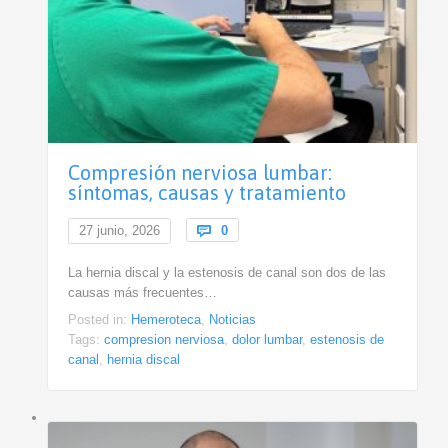
Compresión nerviosa lumbar:
síntomas, causas y tratamiento
Comments
27 junio, 2026

0
La hernia discal y la estenosis de canal son dos de las
causas más frecuentes…
Posted in:
Hemeroteca
,
Noticias
Tags:
compresion nerviosa
,
dolor lumbar
,
estenosis de
canal
,
hernia discal