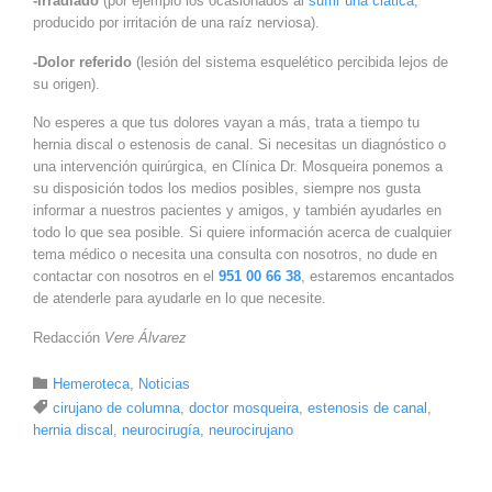
-Irradiado
(por ejemplo los ocasionados al
sufrir una ciática
,
producido por irritación de una raíz nerviosa).
-Dolor referido
(lesión del sistema esquelético percibida lejos de
su origen).
No esperes a que tus dolores vayan a más, trata a tiempo tu
hernia discal o estenosis de canal. Si necesitas un diagnóstico o
una intervención quirúrgica, en Clínica Dr. Mosqueira ponemos a
su disposición todos los medios posibles, siempre nos gusta
informar a nuestros pacientes y amigos, y también ayudarles en
todo lo que sea posible. Si quiere información acerca de cualquier
tema médico o necesita una consulta con nosotros, no dude en
contactar con nosotros en el
951 00 66 38
, estaremos encantados
de atenderle para ayudarle en lo que necesite.
Redacción
Vere Álvarez
Category

Hemeroteca
,
Noticias
Tags

cirujano de columna
,
doctor mosqueira
,
estenosis de canal
,
hernia discal
,
neurocirugía
,
neurocirujano