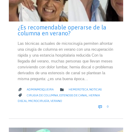
¿Es recomendable operarse de la
columna en verano?
Las técnicas actuales de microcirugía permiten afrontar
una cirugía de columna en verano con una recuperación
rápida y una estancia hospitalaria reducida Con la
llegada del verano, muchas personas que llevan meses
conviviendo con dolor lumbar, hernia discal o problemas
derivados de una estenosis de canal se plantean la
misma pregunta: ¿es una buena época…
CATEGORY

ADMINMOSQUEIRA
HEMEROTECA
,
NOTICIAS

CATEGORY

CIRUGIA DE COLUMNA
,
ESTENOSIS DE CANAL
,
HERNIA
DISCAL
,
MICROCIRUGÍA
,
VERANO
COMMENTS

0