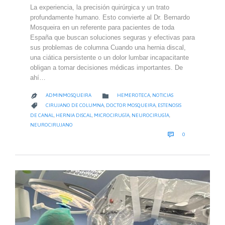
La experiencia, la precisión quirúrgica y un trato
profundamente humano. Esto convierte al Dr. Bernardo
Mosqueira en un referente para pacientes de toda
España que buscan soluciones seguras y efectivas para
sus problemas de columna Cuando una hernia discal,
una ciática persistente o un dolor lumbar incapacitante
obligan a tomar decisiones médicas importantes. De
ahí…
CATEGORY

ADMINMOSQUEIRA
HEMEROTECA
,
NOTICIAS

CATEGORY

CIRUJANO DE COLUMNA
,
DOCTOR MOSQUEIRA
,
ESTENOSIS
DE CANAL
,
HERNIA DISCAL
,
MICROCIRUGÍA
,
NEUROCIRUGÍA
,
NEUROCIRUJANO
COMMENTS

0