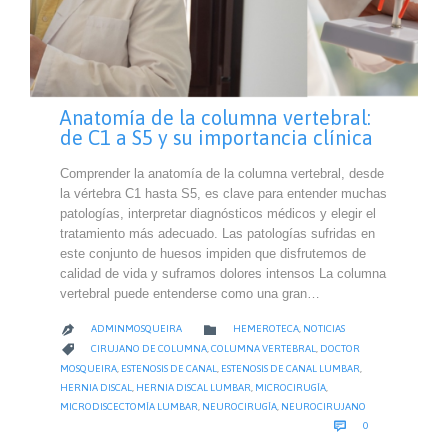
Anatomía de la columna vertebral:
de C1 a S5 y su importancia clínica
Comprender la anatomía de la columna vertebral, desde
la vértebra C1 hasta S5, es clave para entender muchas
patologías, interpretar diagnósticos médicos y elegir el
tratamiento más adecuado. Las patologías sufridas en
este conjunto de huesos impiden que disfrutemos de
calidad de vida y suframos dolores intensos La columna
vertebral puede entenderse como una gran…
CATEGORY

ADMINMOSQUEIRA
HEMEROTECA
,
NOTICIAS

CATEGORY

CIRUJANO DE COLUMNA
,
COLUMNA VERTEBRAL
,
DOCTOR
MOSQUEIRA
,
ESTENOSIS DE CANAL
,
ESTENOSIS DE CANAL LUMBAR
,
HERNIA DISCAL
,
HERNIA DISCAL LUMBAR
,
MICROCIRUGÍA
,
MICRODISCECTOMÍA LUMBAR
,
NEUROCIRUGÍA
,
NEUROCIRUJANO
COMMENTS

0