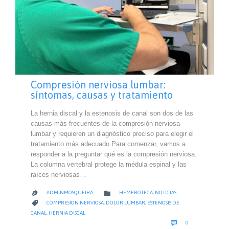
Compresión nerviosa lumbar:
síntomas, causas y tratamiento
La hernia discal y la estenosis de canal son dos de las
causas más frecuentes de la compresión nerviosa
lumbar y requieren un diagnóstico preciso para elegir el
tratamiento más adecuado Para comenzar, vamos a
responder a la preguntar qué es la compresión nerviosa.
La columna vertebral protege la médula espinal y las
raíces nerviosas…
CATEGORY

ADMINMOSQUEIRA
HEMEROTECA
,
NOTICIAS

CATEGORY

COMPRESION NERVIOSA
,
DOLOR LUMBAR
,
ESTENOSIS DE
CANAL
,
HERNIA DISCAL
COMMENTS

0