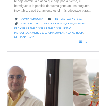
te deja dormir, la ciática que baja por la pierna, el
hormigueo o la pérdida de fuerza generan una pregunta
inevitable: ¿qué tratamiento es el más adecuado para…
CATEGORY

ADMINMOSQUEIRA
HEMEROTECA
,
NOTICIAS

CATEGORY

CIRUJANO DE COLUMNA
,
DOCTOR MOSQUEIRA
,
ESTENOSIS
DE CANAL
,
HERNIA DISCAL
,
HERNIA DISCAL LUMBAR
,
MICROCIRUGÍA
,
MICRODISCECTOMÍA LUMBAR
,
NEUROCIRUGÍA
,
NEUROCIRUJANO
COMMENTS

0