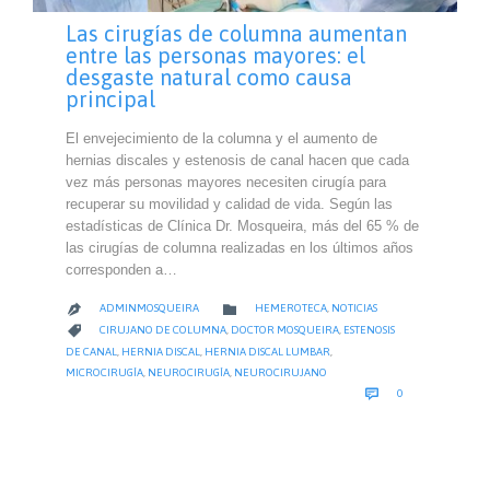
Las cirugías de columna aumentan
entre las personas mayores: el
desgaste natural como causa
principal
El envejecimiento de la columna y el aumento de
hernias discales y estenosis de canal hacen que cada
vez más personas mayores necesiten cirugía para
recuperar su movilidad y calidad de vida. Según las
estadísticas de Clínica Dr. Mosqueira, más del 65 % de
las cirugías de columna realizadas en los últimos años
corresponden a…
CATEGORY

ADMINMOSQUEIRA
HEMEROTECA
,
NOTICIAS

CATEGORY

CIRUJANO DE COLUMNA
,
DOCTOR MOSQUEIRA
,
ESTENOSIS
DE CANAL
,
HERNIA DISCAL
,
HERNIA DISCAL LUMBAR
,
MICROCIRUGÍA
,
NEUROCIRUGÍA
,
NEUROCIRUJANO
COMMENTS

0