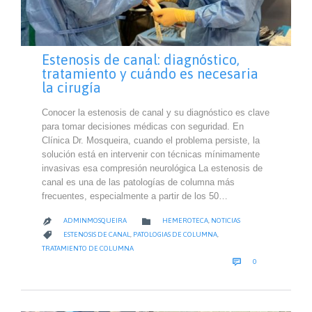
Estenosis de canal: diagnóstico,
tratamiento y cuándo es necesaria
la cirugía
Conocer la estenosis de canal y su diagnóstico es clave
para tomar decisiones médicas con seguridad. En
Clínica Dr. Mosqueira, cuando el problema persiste, la
solución está en intervenir con técnicas mínimamente
invasivas esa compresión neurológica La estenosis de
canal es una de las patologías de columna más
frecuentes, especialmente a partir de los 50…
CATEGORY

ADMINMOSQUEIRA
HEMEROTECA
,
NOTICIAS

CATEGORY

ESTENOSIS DE CANAL
,
PATOLOGIAS DE COLUMNA
,
TRATAMIENTO DE COLUMNA
COMMENTS

0