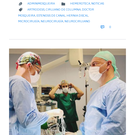
CATEGORY

ADMINMOSQUEIRA
HEMEROTECA
,
NOTICIAS

CATEGORY

ARTRODESIS
,
CIRUJANO DE COLUMNA
,
DOCTOR
MOSQUEIRA
,
ESTENOSIS DE CANAL
,
HERNIA DISCAL
,
MICROCIRUGÍA
,
NEUROCIRUGÍA
,
NEUROCIRUJANO
COMMENTS

0