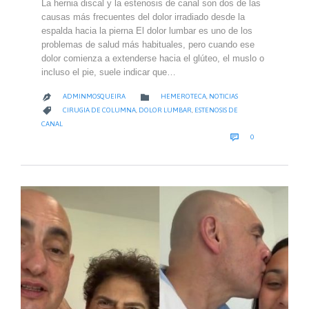
La hernia discal y la estenosis de canal son dos de las
causas más frecuentes del dolor irradiado desde la
espalda hacia la pierna El dolor lumbar es uno de los
problemas de salud más habituales, pero cuando ese
dolor comienza a extenderse hacia el glúteo, el muslo o
incluso el pie, suele indicar que…
CATEGORY

ADMINMOSQUEIRA
HEMEROTECA
,
NOTICIAS

CATEGORY

CIRUGIA DE COLUMNA
,
DOLOR LUMBAR
,
ESTENOSIS DE
CANAL
COMMENTS

0