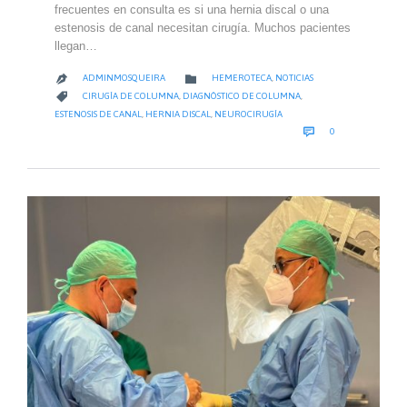
frecuentes en consulta es si una hernia discal o una
estenosis de canal necesitan cirugía. Muchos pacientes
llegan…
CATEGORY

ADMINMOSQUEIRA
HEMEROTECA
,
NOTICIAS

CATEGORY

CIRUGÍA DE COLUMNA
,
DIAGNÓSTICO DE COLUMNA
,
ESTENOSIS DE CANAL
,
HERNIA DISCAL
,
NEUROCIRUGÍA
COMMENTS

0