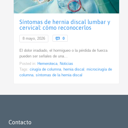
Síntomas de hernia discal lumbar y
cervical: cómo reconocerlos
Comments
8 mayo, 2026

0
El dolor irradiado, el hormigueo o la pérdida de fuerza
pueden ser señales de una…
Posted in:
Hemeroteca
,
Noticias
Tags:
cirugía de columna
,
hernia discal
,
microcirugía de
columna
,
síntomas de la hernia discal
Contacto