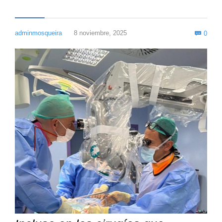
Com
adminmosqueira
8 noviembre, 2025
0
