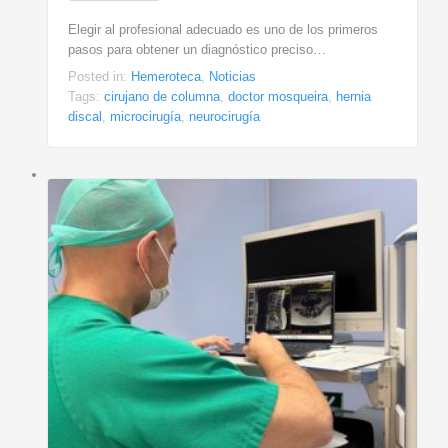
Elegir al profesional adecuado es uno de los primeros
pasos para obtener un diagnóstico preciso…
Posted in:
Hemeroteca
,
Noticias
Tags:
cirujano de columna
,
doctor mosqueira
,
hernia
discal
,
microcirugía
,
neurocirugía