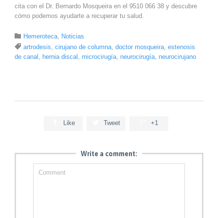
cita con el Dr. Bernardo Mosqueira en el 9510 066 38 y descubre
cómo podemos ayudarte a recuperar tu salud.
Category

Hemeroteca
,
Noticias
Tags

artrodesis
,
cirujano de columna
,
doctor mosqueira
,
estenosis
de canal
,
hernia discal
,
microcirugía
,
neurocirugía
,
neurocirujano



Like
Tweet
+1
Write a comment: