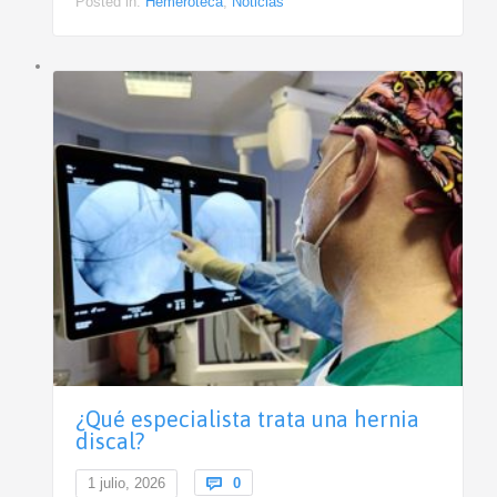
Posted in:
Hemeroteca
,
Noticias
¿Qué especialista trata una hernia
discal?
Comments
1 julio, 2026

0