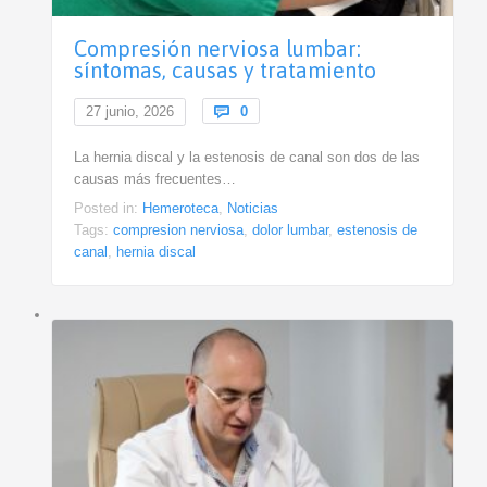
Compresión nerviosa lumbar:
síntomas, causas y tratamiento
Comments
27 junio, 2026

0
La hernia discal y la estenosis de canal son dos de las
causas más frecuentes…
Posted in:
Hemeroteca
,
Noticias
Tags:
compresion nerviosa
,
dolor lumbar
,
estenosis de
canal
,
hernia discal