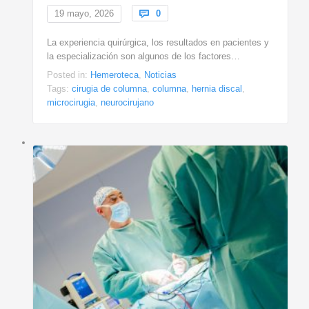
Comments
19 mayo, 2026

0
La experiencia quirúrgica, los resultados en pacientes y
la especialización son algunos de los factores…
Posted in:
Hemeroteca
,
Noticias
Tags:
cirugia de columna
,
columna
,
hernia discal
,
microcirugia
,
neurocirujano