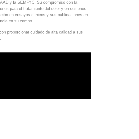
la AAD y la SEMFYC. Su compromiso con la
ones para el tratamiento del dolor y en sesiones
ipación en ensayos clínicos y sus publicaciones en
lencia en su campo.
con proporcionar cuidado de alta calidad a sus
.