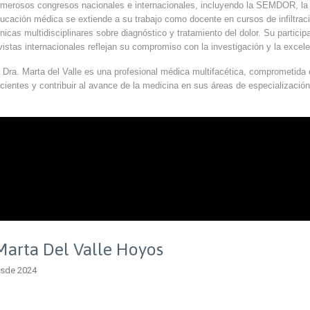
merosos congresos nacionales e internacionales, incluyendo la SEMDOR, 
ucación médica se extiende a su trabajo como docente en cursos de infiltraci
ínicas multidisciplinares sobre diagnóstico y tratamiento del dolor. Su partic
vistas internacionales reflejan su compromiso con la investigación y la exce
 Dra. Marta del Valle es una profesional médica multifacética, comprometida 
cientes y contribuir al avance de la medicina en sus áreas de especialización
 Marta Del Valle Hoyos
desde 2024