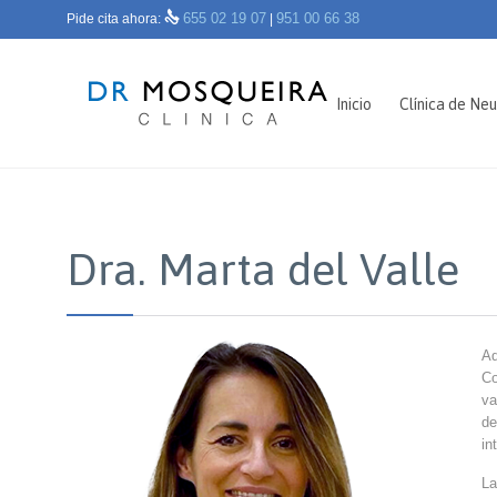

655 02 19 07
951 00 66 38
Pide cita ahora:
|
Inicio
Clínica de Neu
Dra. Marta del Valle
Ad
Co
va
de
in
La