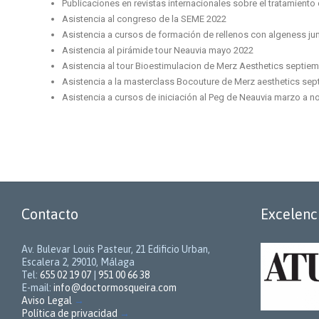
Publicaciones en revistas internacionales sobre el tratamiento 
Asistencia al congreso de la SEME 2022
Asistencia a cursos de formación de rellenos con algeness ju
Asistencia al pirámide tour Neauvia mayo 2022
Asistencia al tour Bioestimulacion de Merz Aesthetics septie
Asistencia a la masterclass Bocouture de Merz aesthetics se
Asistencia a cursos de iniciación al Peg de Neauvia marzo a 
Contacto
Excelenc
Av. Bulevar Louis Pasteur, 21 Edificio Urban,
Escalera 2, 29010, Málaga
Tel:
655 02 19 07
|
951 00 66 38
E-mail:
info@doctormosqueira.com
Aviso Legal
→
Política de privacidad
→