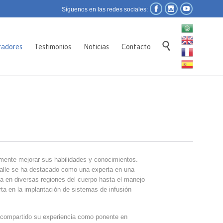



Síguenos en las redes sociales:
Skip

radores
Testimonios
Noticias
Contacto
to
content
emente mejorar sus habilidades y conocimientos.
 Valle se ha destacado como una experta en una
a en diversas regiones del cuerpo hasta el manejo
ta en la implantación de sistemas de infusión
ha compartido su experiencia como ponente en