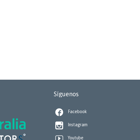
Síguenos

Facebook

Instagram

Youtube