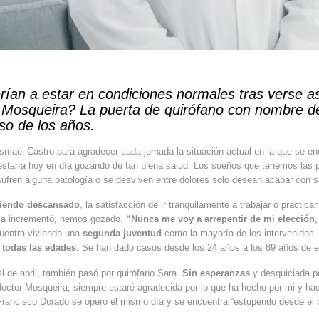
an a estar en condiciones normales tras verse asfi
. Mosqueira? La puerta de quirófano con nombre de
so de los años.
Ismael Castro para agradecer cada jornada la situación actual en la que se enc
estaría hoy en día gozando de tan plena salud. Los sueños que tenemos las
ufren alguna patología o se desviven entre dolores solo desean acabar con s
abiendo descansado
, la satisfacción de ir tranquilamente a trabajar o practica
stia incrementó, hemos gozado.
“Nunca me voy a arrepentir de mi elección
,
cuentra viviendo una
segunda juventud
como la mayoría de los intervenidos. 
 todas las edades
. Se han dado casos desde los 24 años a los 89 años de 
al de abril, también pasó por quirófano Sara.
Sin esperanzas
y desquiciada po
doctor Mosqueira, siempre estaré agradecida por lo que ha hecho por mi y ha
Francisco Dorado se operó el mismo día y se encuentra “estupendo desde el p