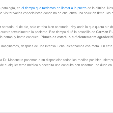
a patología, es
el tiempo que tardamos en llamar a la puerta
de la clínica. No
ras visitar varios especialistas donde no se encuentra una solución firme, l
ar sentada, ni de pie, solo estaba bien acostada. Hoy ando lo que quiera sin 
cuenta textualmente la paciente. Ese tiempo duró la pesadilla de
Carmen Pl
a normal y hasta conduce: “
Nunca os estaré lo suficientemente agradeci
 imaginamos, después de una intensa lucha, alcanzamos esa meta. En este 
nica Dr. Mosqueira ponemos a su disposición todos los medios posibles, siemp
a de cualquier tema médico o necesita una consulta con nosotros, no dude en