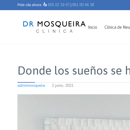

655 02 19 07
951 00 66 38
Pide cita ahora:
|
Inicio
Clínica de Neu
Donde los sueños se 
adminmosqueira
2 junio, 2021