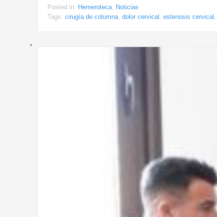
Posted in:
Hemeroteca
,
Noticias
Tags:
cirugía de columna
,
dolor cervical
,
estenosis cervical