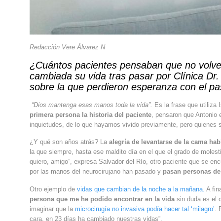
Redacción Vere Álvarez N
¿Cuántos pacientes pensaban que no volverí
cambiada su vida tras pasar por Clínica Dr
sobre la que perdieron esperanza con el pa
“Dios mantenga esas manos toda la vida”.
Es la frase que utiliza 
primera persona la historia del paciente
, pensaron que Antonio 
inquietudes, de lo que hayamos vivido previamente, pero quienes s
¿Y qué son años atrás? La
alegría de levantarse de la cama h
la que siempre, hasta ese maldito día en el que el grado de mole
quiero, amigo”, expresa Salvador del Río, otro paciente que se en
por las manos del neurocirujano han pasado y
pasan personas de
Otro ejemplo de
vidas que cambian de la noche a la mañana.
A fin
persona que me he podido encontrar en la vida
sin duda es el 
imaginar que la
microcirugía no invasiva podía hacer tal ‘milagro’
. 
cara, en 23 días ha cambiado nuestras vidas”.