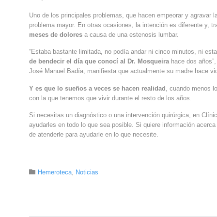
Uno de los principales problemas, que hacen empeorar y agravar l
problema mayor. En otras ocasiones, la intención es diferente y, t
meses de dolores
a causa de una estenosis lumbar.
“Estaba bastante limitada, no podía andar ni cinco minutos, ni est
de bendecir el día que conocí al Dr. Mosqueira
hace dos años”, 
José Manuel Badía, manifiesta que actualmente su madre hace vid
Y es que lo sueños a veces se hacen realidad
, cuando menos lo
con la que tenemos que vivir durante el resto de los años.
Si necesitas un diagnóstico o una intervención quirúrgica, en Clí
ayudarles en todo lo que sea posible. Si quiere información acerc
de atenderle para ayudarle en lo que necesite.
Category

Hemeroteca
,
Noticias