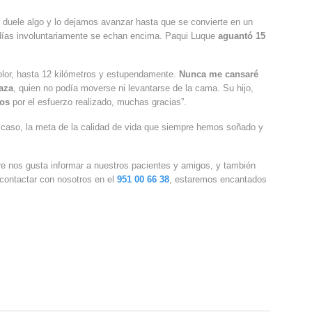
s duele algo y lo dejamos avanzar hasta que se convierte en un
os días involuntariamente se echan encima. Paqui Luque
aguantó 15
dolor, hasta 12 kilómetros y estupendamente.
Nunca me cansaré
aza
, quien no podía moverse ni levantarse de la cama. Su hijo,
dos
por el esfuerzo realizado, muchas gracias”.
caso, la meta de la calidad de vida que siempre hemos soñado y
re nos gusta informar a nuestros pacientes y amigos, y también
 contactar con nosotros en el
951 00 66 38
, estaremos encantados