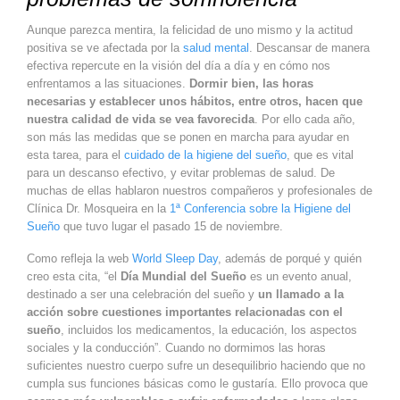
Aunque parezca mentira, la felicidad de uno mismo y la actitud
positiva se ve afectada por la
salud mental
. Descansar de manera
efectiva repercute en la visión del día a día y en cómo nos
enfrentamos a las situaciones.
Dormir bien, las horas
necesarias y establecer unos hábitos, entre otros, hacen que
nuestra calidad de vida se vea favorecida
. Por ello cada año,
son más las medidas que se ponen en marcha para ayudar en
esta tarea, para el
cuidado de la higiene del sueño
, que es vital
para un descanso efectivo, y evitar problemas de salud. De
muchas de ellas hablaron nuestros compañeros y profesionales de
Clínica Dr. Mosqueira en la
1ª Conferencia sobre la Higiene del
Sueño
que tuvo lugar el pasado 15 de noviembre.
Como refleja la web
World Sleep Day
, además de porqué y quién
creo esta cita, “el
Día Mundial del Sueño
es un evento anual,
destinado a ser una celebración del sueño y
un llamado a la
acción sobre cuestiones importantes relacionadas con el
sueño
, incluidos los medicamentos, la educación, los aspectos
sociales y la conducción”. Cuando no dormimos las horas
suficientes nuestro cuerpo sufre un desequilibrio haciendo que no
cumpla sus funciones básicas como le gustaría. Ello provoca que