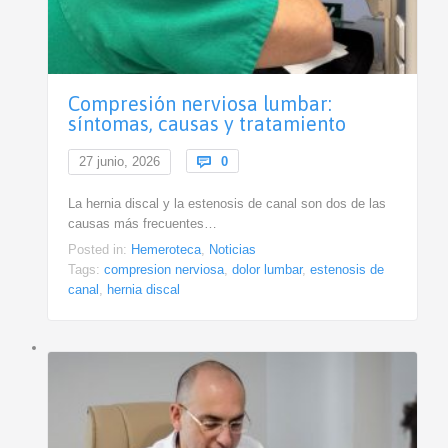
Compresión nerviosa lumbar:
síntomas, causas y tratamiento
Comments
27 junio, 2026

0
La hernia discal y la estenosis de canal son dos de las
causas más frecuentes…
Posted in:
Hemeroteca
,
Noticias
Tags:
compresion nerviosa
,
dolor lumbar
,
estenosis de
canal
,
hernia discal