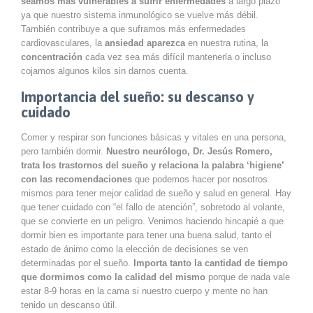
seamos más vulnerables a sufrir enfermedades
a largo plazo
ya que nuestro sistema inmunológico se vuelve más débil.
También contribuye a que suframos más enfermedades
cardiovasculares, la
ansiedad aparezca
en nuestra rutina, la
concentración
cada vez sea más difícil mantenerla o incluso
cojamos algunos kilos sin darnos cuenta.
Importancia del sueño: su descanso y
cuidado
Comer y respirar son funciones básicas y vitales en una persona,
pero también dormir.
Nuestro neurólogo, Dr. Jesús Romero,
trata los trastornos del sueño y relaciona la palabra ‘higiene’
con las recomendaciones
que podemos hacer por nosotros
mismos para tener mejor calidad de sueño y salud en general. Hay
que tener cuidado con “el fallo de atención”, sobretodo al volante,
que se convierte en un peligro. Venimos haciendo hincapié a que
dormir bien es importante para tener una buena salud, tanto el
estado de ánimo como la elección de decisiones se ven
determinadas por el sueño.
Importa tanto la cantidad de tiempo
que dormimos como la calidad del mismo
porque de nada vale
estar 8-9 horas en la cama si nuestro cuerpo y mente no han
tenido un descanso útil.