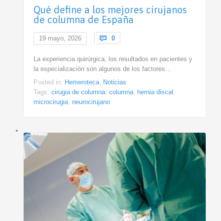
Qué define a los mejores cirujanos
de columna de España
Comments
19 mayo, 2026

0
La experiencia quirúrgica, los resultados en pacientes y
la especialización son algunos de los factores…
Posted in:
Hemeroteca
,
Noticias
Tags:
cirugia de columna
,
columna
,
hernia discal
,
microcirugia
,
neurocirujano