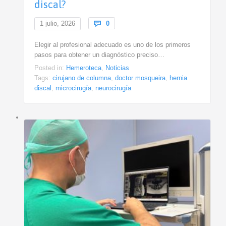
discal?
Comments
1 julio, 2026

0
Elegir al profesional adecuado es uno de los primeros
pasos para obtener un diagnóstico preciso…
Posted in:
Hemeroteca
,
Noticias
Tags:
cirujano de columna
,
doctor mosqueira
,
hernia
discal
,
microcirugía
,
neurocirugía