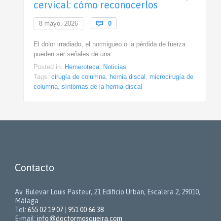
cervical: cómo reconocerlos
Comments
8 mayo, 2026

0
El dolor irradiado, el hormigueo o la pérdida de fuerza
pueden ser señales de una…
Posted in:
Hemeroteca
,
Noticias
Tags:
cirugía de columna
,
hernia discal
,
microcirugía de
columna
,
síntomas de la hernia discal
Contacto
Av. Bulevar Louis Pasteur, 21 Edificio Urban, Escalera 2, 29010,
Málaga
Tel:
655 02 19 07
|
951 00 66 38
E-mail:
info@doctormosqueira.com