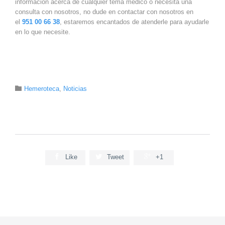
información acerca de cualquier tema médico o necesita una
consulta con nosotros, no dude en contactar con nosotros en
el
951 00 66 38
, estaremos encantados de atenderle para ayudarle
en lo que necesite.
Category

Hemeroteca
,
Noticias



Like
Tweet
+1