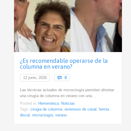
¿Es recomendable operarse de la
columna en verano?
Comments
12 junio, 2026

0
Las técnicas actuales de microcirugía permiten afrontar
una cirugía de columna en verano con una…
Posted in:
Hemeroteca
,
Noticias
Tags:
cirugia de columna
,
estenosis de canal
,
hernia
discal
,
microcirugía
,
verano