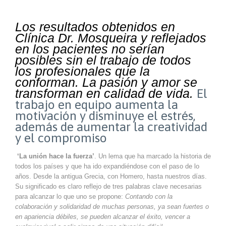
Los resultados obtenidos en
Clínica Dr. Mosqueira y reflejados
en los pacientes no serían
posibles sin el trabajo de todos
los profesionales que la
conforman. La pasión y amor se
transforman en calidad de vida.
El
trabajo en equipo aumenta la
motivación y disminuye el estrés,
además de aumentar la creatividad
y el compromiso
‘La unión hace la fuerza’
. Un lema que ha marcado la historia de
todos los países y que ha ido expandiéndose con el paso de lo
años. Desde la antigua Grecia, con Homero, hasta nuestros días.
Su significado es claro reflejo de tres palabras clave necesarias
para alcanzar lo que uno se propone:
Contando con la
colaboración y solidaridad de muchas personas, ya sean fuertes o
en apariencia débiles, se pueden alcanzar el éxito, vencer a