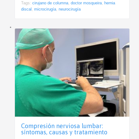
Tags:
cirujano de columna
,
doctor mosqueira
,
hernia
discal
,
microcirugía
,
neurocirugía
Compresión nerviosa lumbar:
síntomas, causas y tratamiento