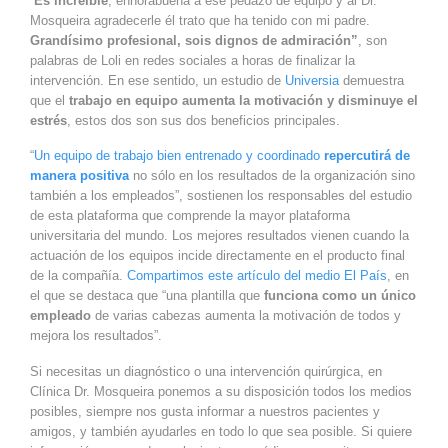
“
Es increíble
, enhorabuena a ese pedazo de equipo y al Dr.
Mosqueira agradecerle él trato que ha tenido con mi padre.
Grandísimo profesional, sois dignos de admiración”
, son
palabras de Loli en redes sociales a horas de finalizar la
intervención. En ese sentido, un estudio de
Universia
demuestra
que el
trabajo en equipo aumenta la motivación y disminuye el
estrés
, estos dos son sus dos beneficios principales.
“
Un equipo de trabajo bien entrenado y coordinado
repercutirá de
manera positiva
no sólo en los resultados de la organización sino
también a los empleados”, sostienen los responsables del estudio
de esta plataforma que comprende la mayor plataforma
universitaria del mundo. Los mejores resultados vienen cuando la
actuación de los equipos incide directamente en el producto final
de la compañía.
Compartimos este artículo del medio El País
, en
el que se destaca que “una plantilla que
funciona como un único
empleado
de varias cabezas aumenta la motivación de todos y
mejora los resultados”.
Si necesitas un diagnóstico o una intervención quirúrgica, en
Clínica Dr. Mosqueira ponemos a su disposición todos los medios
posibles, siempre nos gusta informar a nuestros pacientes y
amigos, y también ayudarles en todo lo que sea posible. Si quiere