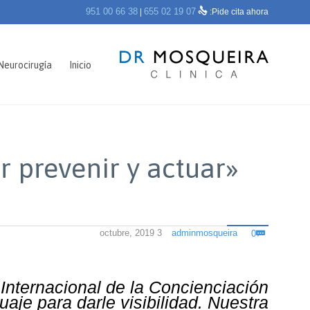

951 00 66 38
655 02 19 07
|
Pide cita ahora:
Skip
 Neurocirugía
Inicio
to
content
r prevenir y actuar
Comments
3 octubre, 2019
adminmosqueira
0

Internacional de la Concienciación
aje para darle visibilidad. Nuestra