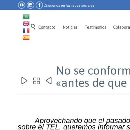



Síguenos en las redes sociales:

Contacto
Noticias
Testimonios
Colabora
«No se conform
antes de que 



Aprovechando que el pasado d
sobre el TEL, queremos informar so