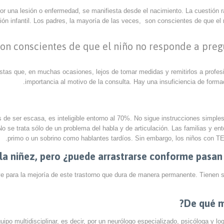
o por una lesión o enfermedad, se manifiesta desde el nacimiento. La cuestión
ión infantil. Los padres, la mayoría de las veces, son conscientes de que el
 son conscientes de que el niño no responde a pre
tas que, en muchas ocasiones, lejos de tomar medidas y remitirlos a profesio
importancia al motivo de la consulta. Hay una insuficiencia de formac
de ser escasa, es inteligible entorno al 70%. No sigue instrucciones simples
 se trata sólo de un problema del habla y de articulación. Las familias y ent
primo o un sobrino como hablantes tardíos. Sin embargo, los niños con TEL
 niñez, pero ¿puede arrastrarse conforme pasan lo
ave para la mejoría de este trastorno que dura de manera permanente. Tienen
uipo multidisciplinar, es decir, por un neurólogo especializado, psicóloga y l