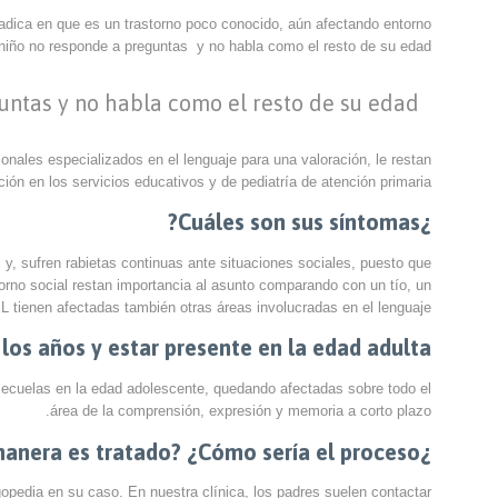
 radica en que es un trastorno poco conocido, aún afectando entorno
 niño no responde a preguntas y no habla como el resto de su edad.
guntas y no habla como el resto de su edad
nales especializados en el lenguaje para una valoración, le restan
ión en los servicios educativos y de pediatría de atención primaria.
¿Cuáles son sus síntomas?
 y, sufren rabietas continuas ante situaciones sociales, puesto que
orno social restan importancia al asunto comparando con un tío, un
 tienen afectadas también otras áreas involucradas en el lenguaje.
s años y estar presente en la edad adulta?
 secuelas en la edad adolescente, quedando afectadas sobre todo el
área de la comprensión, expresión y memoria a corto plazo.
¿De qué manera es tratado? ¿Cómo sería el proceso?
ogopedia en su caso. En nuestra clínica, los padres suelen contactar