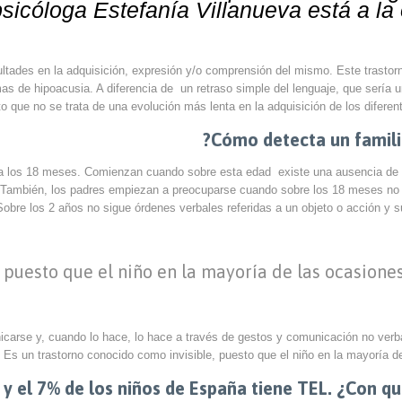
icóloga Estefanía Villanueva está a la o
ultades en la adquisición, expresión y/o comprensión del mismo. Este trastorn
as de hipoacusia. A diferencia de un retraso simple del lenguaje, que sería un 
o que no se trata de una evolución más lenta en la adquisición de los difere
2 a los 18 meses. Comienzan cuando sobre esta edad existe una ausencia de 
 También, los padres empiezan a preocuparse cuando sobre los 18 meses no
obre los 2 años no sigue órdenes verbales referidas a un objeto o acción y 
, puesto que el niño en la mayoría de las ocasione
unicarse y, cuando lo hace, lo hace a través de gestos y comunicación no verb
s un trastorno conocido como invisible, puesto que el niño en la mayoría de
 y el 7% de los niños de España tiene TEL.
¿Con qu