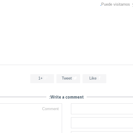
Puede visitarnos y



+1
Tweet
Like
Write a comment: