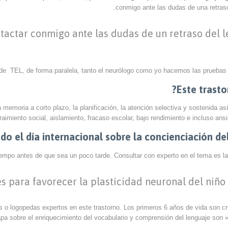
conmigo ante las dudas de una retraso 
ntactar conmigo ante las dudas de un retraso del 
e TEL, de forma paralela, tanto el neurólogo como yo hacemos las pruebas op
 memoria a corto plazo, la planificación, la atención selectiva y sostenida a
raimiento social, aislamiento, fracaso escolar, bajo rendimiento e incluso ansi
o el día internacional sobre la concienciación del
iempo antes de que sea un poco tarde. Consultar con experto en el tema es la c
es para favorecer la plasticidad neuronal del niño
 o logopedas expertos en este trastorno. Los primeros 6 años de vida son cruc
a sobre el enriquecimiento del vocabulario y comprensión del lenguaje son «tr