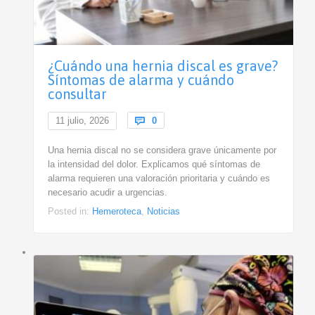
¿Cuándo una hernia discal es grave?
Síntomas de alarma y cuándo
consultar
Comments
11 julio, 2026

0
Una hernia discal no se considera grave únicamente por
la intensidad del dolor. Explicamos qué síntomas de
alarma requieren una valoración prioritaria y cuándo es
necesario acudir a urgencias.
Posted in:
Hemeroteca
,
Noticias