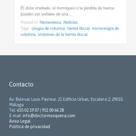
El dolor irradiado, el hormigueo o la pérdida de fuerza
pueden ser señales de una…
Posted in:
Hemeroteca
,
Noticias
Tags:
cirugía de columna
,
hernia discal
,
microcirugía de
columna
,
síntomas de la hernia discal
Contacto
Av. Bulevar Louis Pasteur, 21 Edificio Urban, Escalera 2, 29010,
Málaga
Tel:
655 02 19 07
|
951 00 66 38
E-mail:
info@doctormosqueira.com
Aviso Legal
→
Política de privacidad
→