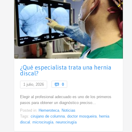
¿Qué especialista trata una hernia
discal?
Comments
1 julio, 2026

0
Elegir al profesional adecuado es uno de los primeros
pasos para obtener un diagnóstico preciso…
Posted in:
Hemeroteca
,
Noticias
Tags:
cirujano de columna
,
doctor mosqueira
,
hernia
discal
,
microcirugía
,
neurocirugía