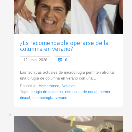
¿Es recomendable operarse de la
columna en verano?
Comments
12 junio, 2026

0
Las técnicas actuales de microcirugía permiten afrontar
una cirugía de columna en verano con una…
Posted in:
Hemeroteca
,
Noticias
Tags:
cirugia de columna
,
estenosis de canal
,
hernia
discal
,
microcirugía
,
verano