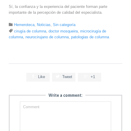
Sí, la confianza y la experiencia del paciente forman parte
importante de la percepción de calidad del especialista.
Category

Hemeroteca
,
Noticias
,
Sin categoría
Tags

cirugía de columna
,
doctor mosqueira
,
microcirugía de
columna
,
neurocirujano de columna
,
patologias de columna



Like
Tweet
+1
Write a comment: