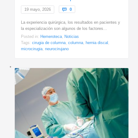
Comments
19 mayo, 2026

0
La experiencia quirúrgica, los resultados en pacientes y
la especialización son algunos de los factores…
Posted in:
Hemeroteca
,
Noticias
Tags:
cirugia de columna
,
columna
,
hernia discal
,
microcirugia
,
neurocirujano