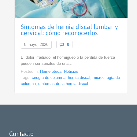
Síntomas de hernia discal lumbar y
cervical: cómo reconocerlos
Comments
8 mayo, 2026

0
El dolor irradiado, el hormigueo o la pérdida de fuerza
pueden ser señales de una…
Posted in:
Hemeroteca
,
Noticias
Tags:
cirugía de columna
,
hernia discal
,
microcirugía de
columna
,
síntomas de la hernia discal
Contacto