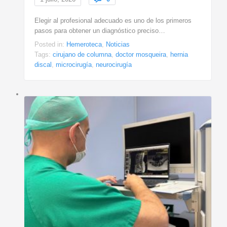
Elegir al profesional adecuado es uno de los primeros
pasos para obtener un diagnóstico preciso…
Posted in:
Hemeroteca
,
Noticias
Tags:
cirujano de columna
,
doctor mosqueira
,
hernia
discal
,
microcirugía
,
neurocirugía