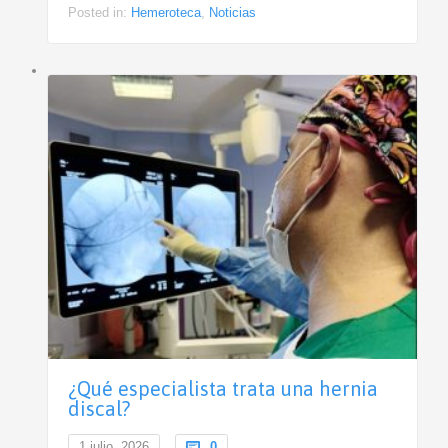
Posted in:
Hemeroteca
,
Noticias
¿Qué especialista trata una hernia
discal?
Comments
1 julio, 2026

0