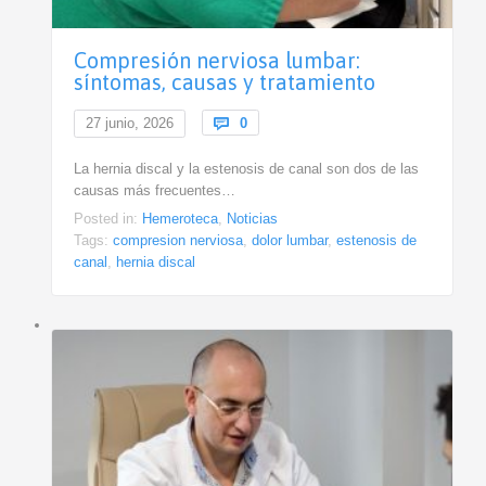
Compresión nerviosa lumbar:
síntomas, causas y tratamiento
Comments
27 junio, 2026

0
La hernia discal y la estenosis de canal son dos de las
causas más frecuentes…
Posted in:
Hemeroteca
,
Noticias
Tags:
compresion nerviosa
,
dolor lumbar
,
estenosis de
canal
,
hernia discal