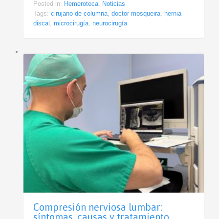
Posted in:
Hemeroteca
,
Noticias
Tags:
cirujano de columna
,
doctor mosqueira
,
hernia
discal
,
microcirugía
,
neurocirugía
Compresión nerviosa lumbar:
síntomas, causas y tratamiento