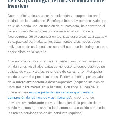
de esta patología: técnicas mínimamente
invasivas
Nuestra clínica destaca por la dedicación y compromiso en el
cuidado de los pacientes. El enfoque integral y personalizado que
se le da a cada uno, en función de su patología, ha convertido al
neurocirujano Bernardo en un referente en el campo de la
Neurocirugía. Su experiencia en técnicas quirúrgicas avanzadas y
su capacidad para adaptar los tratamientos a las necesidades
individuales de cada paciente son atributos que lo distinguen como
especialista en la materia.
Gracias a la microcirugía mínimamente invasiva, los pacientes
brindan unos resultados exitosos viéndose la recuperación de su
calidad de vida. Para las
estenosis de canal
, el Dr. Mosqueira
puede utilizar dos procedimientos. Podemos hablar, por un lado,
de la
microlaminectomía descompresiva
(pequeña incisión de
unos tres centímetros en la espalda, siguiendo la línea de la
columna para
extirpar parte de una vértebra que causa la
compresión de los nervios y así liberarlos
); y, por otro, de
la
microlaminoforaminotomía
(liberación de la presión de un
nervio mientras se ensancha la abertura en la espalda por donde
las raíces nerviosas salen del conducto raquídeo).