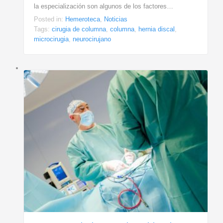
la especialización son algunos de los factores…
Posted in:
Hemeroteca
,
Noticias
Tags:
cirugia de columna
,
columna
,
hernia discal
,
microcirugia
,
neurocirujano