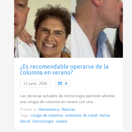
¿Es recomendable operarse de la
columna en verano?
Comments
12 junio, 2026

0
Las técnicas actuales de microcirugía permiten afrontar
una cirugía de columna en verano con una…
Posted in:
Hemeroteca
,
Noticias
Tags:
cirugia de columna
,
estenosis de canal
,
hernia
discal
,
microcirugía
,
verano