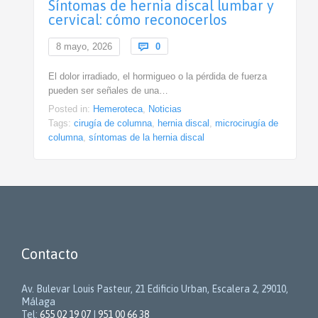
Síntomas de hernia discal lumbar y
cervical: cómo reconocerlos
Comments
8 mayo, 2026

0
El dolor irradiado, el hormigueo o la pérdida de fuerza
pueden ser señales de una…
Posted in:
Hemeroteca
,
Noticias
Tags:
cirugía de columna
,
hernia discal
,
microcirugía de
columna
,
síntomas de la hernia discal
Contacto
Av. Bulevar Louis Pasteur, 21 Edificio Urban, Escalera 2, 29010,
Málaga
Tel:
655 02 19 07
|
951 00 66 38