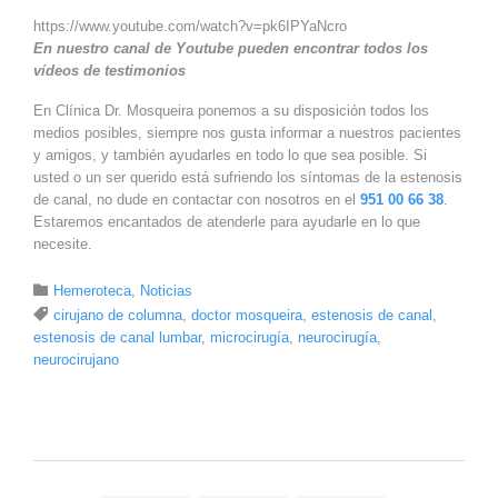
https://www.youtube.com/watch?v=pk6IPYaNcro
En nuestro canal de Youtube pueden encontrar todos los
vídeos de testimonios
En Clínica Dr. Mosqueira ponemos a su disposición todos los
medios posibles, siempre nos gusta informar a nuestros pacientes
y amigos, y también ayudarles en todo lo que sea posible. Si
usted o un ser querido está sufriendo los síntomas de la estenosis
de canal, no dude en contactar con nosotros en el
951 00 66 38
.
Estaremos encantados de atenderle para ayudarle en lo que
necesite.
Category

Hemeroteca
,
Noticias
Tags

cirujano de columna
,
doctor mosqueira
,
estenosis de canal
,
estenosis de canal lumbar
,
microcirugía
,
neurocirugía
,
neurocirujano