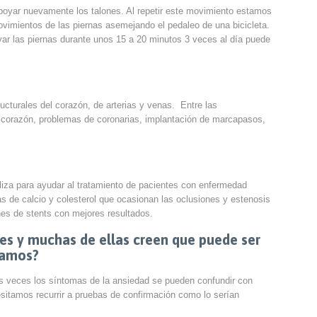
 apoyar nuevamente los talones. Al repetir este movimiento estamos
ovimientos de las piernas asemejando el pedaleo de una bicicleta.
var las piernas durante unos 15 a 20 minutos 3 veces al día puede
ucturales del corazón, de arterias y venas. Entre las
l corazón, problemas de coronarias, implantación de marcapasos,
liza para ayudar al tratamiento de pacientes con enfermedad
as de calcio y colesterol que ocasionan las oclusiones y estenosis
nes de stents con mejores resultados.
es y muchas de ellas creen que puede ser
ciamos?
as veces los síntomas de la ansiedad se pueden confundir con
sitamos recurrir a pruebas de confirmación como lo serían