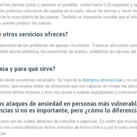
con las piernas juntas y pararnos en puntillas, contar hasta 5-10 segundos y
ién podemos colocarnos de espalda en el suelo, elevar las piernas y hacer m
var la musculatura de las piernas. También es importante recordar que el ele
 pueden producir las varices.
é otros servicios ofreces?
ratamiento de los problemas del aparato circulatorio. Tratamos afecciones estr
 arterial periférica, los aneurismas de arterias, problemas de válvulas de
asa y para qué sirve?
á dando excelentes resultados. Se trata de la
litotripsia intravascular
y se uti
catéteres, que emplea ondas de ultrasonido que son capaces de romper las plac
mentar dichas lesiones y esto nos ayuda a realizar angioplastias y colocacio
os ataques de ansiedad en personas más vulnerabl
encias si no es importante, pero ¿cómo lo diferen
azones por las cuales debemos de consultar a urgencias. Es cierto que much
nos cuesta diferenciar dichos síntomas de forma clínica y por lo tanto nece
acas.