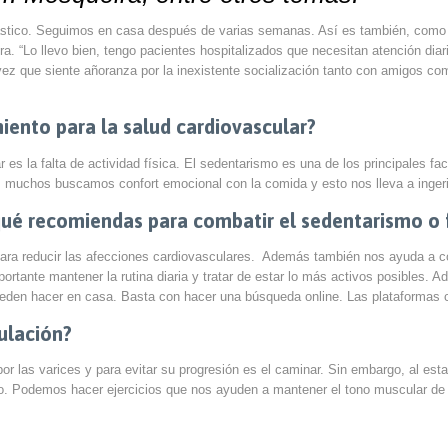
drástico. Seguimos en casa después de varias semanas. Así es también, como 
a. “Lo llevo bien, tengo pacientes hospitalizados que necesitan atención diari
vez que siente añoranza por la inexistente socialización tanto con amigos com
miento para la salud cardiovascular?
r es la falta de actividad física. El sedentarismo es una de los principales fa
 muchos buscamos confort emocional con la comida y esto nos lleva a ingerir
é recomiendas para combatir el sedentarismo o fa
para reducir las afecciones cardiovasculares. Además también nos ayuda a con
rtante mantener la rutina diaria y tratar de estar lo más activos posibles. 
pueden hacer en casa. Basta con hacer una búsqueda online. Las plataformas
ulación?
r las varices y para evitar su progresión es el caminar. Sin embargo, al esta
ivo. Podemos hacer ejercicios que nos ayuden a mantener el tono muscular de 