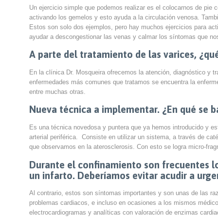
Un ejercicio simple que podemos realizar es el colocarnos de pie 
activando los gemelos y esto ayuda a la circulación venosa. Tamb
Estos son solo dos ejemplos, pero hay muchos ejercicios para acti
ayudar a descongestionar las venas y calmar los síntomas que nos
A parte del tratamiento de las varices, ¿qu
En la clínica Dr. Mosqueira ofrecemos la atención, diagnóstico y t
enfermedades más comunes que tratamos se encuentra la enfermedad
entre muchas otras.
Nueva técnica a implementar. ¿En qué se b
Es una técnica novedosa y puntera que ya hemos introducido y est
arterial periférica. Consiste en utilizar un sistema, a través de 
que observamos en la aterosclerosis. Con esto se logra micro-frag
Durante el confinamiento son frecuentes l
un infarto. Deberíamos evitar acudir a urg
Al contrario, estos son síntomas importantes y son unas de las r
problemas cardiacos, e incluso en ocasiones a los mismos médicos 
electrocardiogramas y analíticas con valoración de enzimas cardi