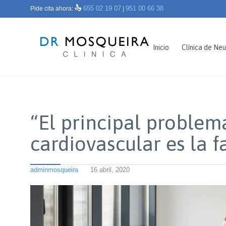

655 02 19 07
951 00 66 38
Pide cita ahora:
|
Inicio
Clínica de Neu
“El principal problem
cardiovascular es la fa
adminmosqueira
16 abril, 2020