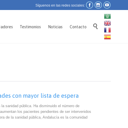



Síguenos en las redes sociales:
Skip

radores
Testimonios
Noticias
Contacto
to
content
dades con mayor lista de espera
n la sanidad pública. Ha disminuido el número de
aumentan los pacientes pendientes de ser intervenidos
era de la sanidad pública, Andalucía es la comunidad