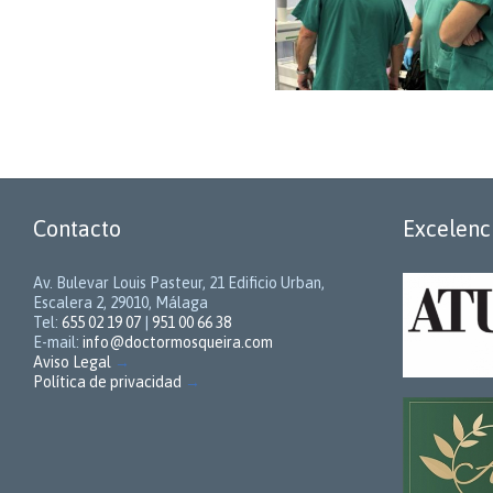
Contacto
Excelenc
Av. Bulevar Louis Pasteur, 21 Edificio Urban,
Escalera 2, 29010, Málaga
Tel:
655 02 19 07
|
951 00 66 38
E-mail:
info@doctormosqueira.com
Aviso Legal
→
Política de privacidad
→