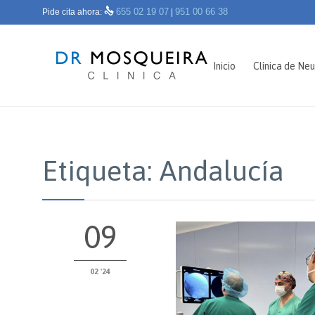

655 02 19 07
951 00 66 38
Pide cita ahora:
|
Inicio
Clínica de Neu
Etiqueta:
Andalucía
09
02 '24