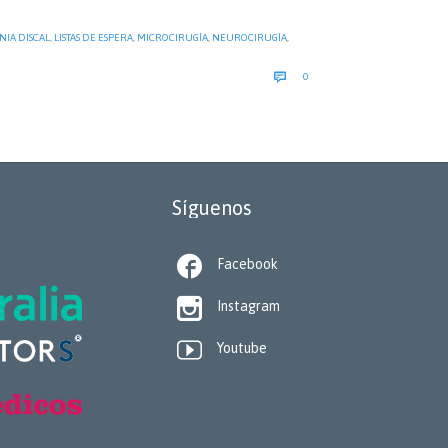
NIA DISCAL
,
LISTAS DE ESPERA
,
MICROCIRUGÍA
,
NEUROCIRUGÍA
,
COMMENTS

0
Síguenos

Facebook

Instagram

Youtube